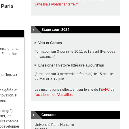
vanessa.s@parisnanterre.fr
 Paris
Stage court 2024
Voix et Gestes
 enseignants
(formation sur 3 jours) le 10,11 et 12 avril (Périodes
a Formation
de vacances)
Enseigner l'histoire littéraire aujourd'hui
(formation sur 3 mercredi après-midi) le 15 mai, le
, n'hésitez
22 mai et le 12 juin.
Les inscriptions s'effectuent sur le site de l'
EAFC de
es gérée et
l'académie de Versailles
.
ovation. Il
oirs
d degré)
Contacts
fet, les
leurs champs
Université Paris Nanterre
et développer