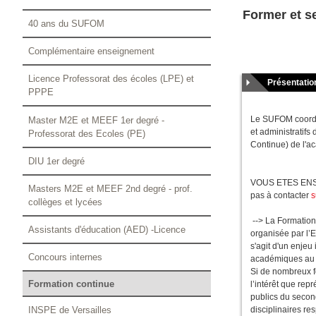
Former et se
40 ans du SUFOM
Complémentaire enseignement
Licence Professorat des écoles (LPE) et
Présentatio
PPPE
Le SUFOM coordon
Master M2E et MEEF 1er degré -
et administratifs
Professorat des Ecoles (PE)
Continue) de l'a
DIU 1er degré
VOUS ETES ENSEIG
Masters M2E et MEEF 2nd degré - prof.
pas à contacter
s
collèges et lycées
--> La Formation
Assistants d'éducation (AED) -Licence
organisée par l’
s'agit d'un enjeu
Concours internes
académiques au s
Si de nombreux f
Formation continue
l’intérêt que rep
publics du secon
INSPE de Versailles
disciplinaires r