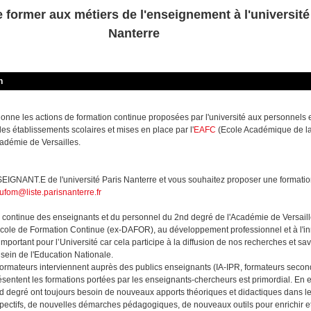
 former aux métiers de l'enseignement à l'université
Nanterre
n
ne les actions de formation continue proposées par l'université aux personnels
 des établissements scolaires et mises en place par l'
EAFC
(Ecole Académique de l
cadémie de Versailles.
NANT.E de l'université Paris Nanterre et vous souhaitez proposer une formation
ufom@liste.parisnanterre.fr
 continue des enseignants et du personnel du 2nd degré de l'Académie de Versaill
Ecole de Formation Continue (ex-DAFOR), au développement professionnel et à l'inn
 important pour l’Université car cela participe à la diffusion de nos recherches et sav
ein de l'Education Nationale.
ormateurs interviennent auprès des publics enseignants (IA-IPR, formateurs secon
résentent les formations portées par les enseignants-chercheurs est primordial. En ef
d degré ont toujours besoin de nouveaux apports théoriques et didactiques dans 
espectifs, de nouvelles démarches pédagogiques, de nouveaux outils pour enrichir 