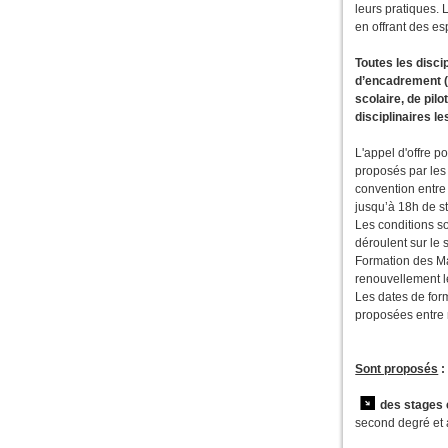
leurs pratiques.
en offrant des e
Toutes les disc
d’encadrement (
scolaire, de pil
disciplinaires le
L'appel d'offre 
proposés par les 
convention entre 
jusqu’à 18h de s
Les conditions s
déroulent sur le 
Formation des Ma
renouvellement l
Les dates de form
proposées entre 
Sont proposés
:
des stages 
second degré et 