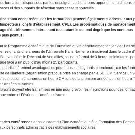
 Les formations dispensées par les enseignants-chercheurs apportent une dimension
spaces et des supports de réflexion sans cesse renouvelés.
iplines sont concernées, car les formations peuvent également s’adresser aux 
Inspecteurs, chefs d’établissement, CPE). Les problématiques de management,
otage d’établissement intéressent tout autant le second degré que les contenus
s plus pointus.
pour le Programme Académique de Formation ouvre généralement en janvier. Les s
enseignants-chercheurs de l'Université Paris Nanterre s'inscrivent dans le cadre d
l'Université et le Rectorat de Versailles, sous un format de 3 heures minimum et po
tage face à un public d’au moins 25 participants.
ont particulièrement avantageuses pour nous, enseignants-chercheurs, car les form
site de Nanterre (organisation pratique prise en charge par le SUFOM, Service unive
îtres) et sont rémunérées en heure CM lors de la première année, puis en heure 
es années suivantes.
ations doivent être transmises en juin pour prévoir les inscriptions pour des forma
novembre et Février de l'année suivante.
et des conférences
dans le cadre du Plan Académique à la Formation des Person
aux personnels administratifs des établissements scolaires