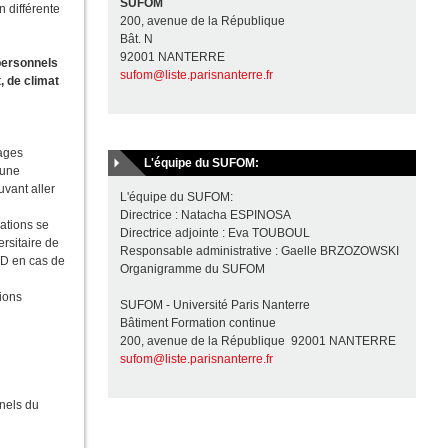
SUFOM
 différente
200, avenue de la République
Bât. N
92001 NANTERRE
personnels
sufom@liste.parisnanterre.fr
 de climat
tages
L'équipe du SUFOM:
'une
uvant aller
L'équipe du SUFOM:
Directrice : Natacha ESPINOSA
ations se
Directrice adjointe : Eva TOUBOUL
rsitaire de
Responsable administrative : Gaelle BRZOZOWSKI
TD en cas de
Organigramme du SUFOM
tions
SUFOM - Université Paris Nanterre
Bâtiment Formation continue
200, avenue de la République 92001 NANTERRE
sufom@liste.parisnanterre.fr
nels du